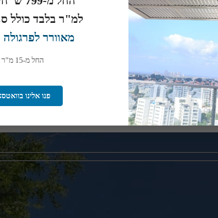
החל מ-799 ש"ח+מע"מ
שלכם. היא מאפשרת לכם ליהנות מימים חמים בחוץ ללא חשש מהשמש היוקד
למ"ר בלבד כולל סנטף
ה צמחים מטפסים שיוסיפו רעננות ויופי למרחב.
מאוורר לפרגולה 
טח שאתם רוצים לכסות, וסגנון העיצוב הקיים בביתכם. פרגולות אלומיניום
החל מ-15 מ"ר
פנו אלינו בוואטס
ידות ועיצוב. בזכות היכולת להתאים אותן באופן אישי לכל משתמש, הן מאפ
ישית שלכם תניב הנאה ושימוש לשנים רבות.