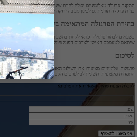
התקנת פרגולה מאלומיניום יכולה להוות שינוי משמעותי באיכות החיים 
בניית פרגולה תורמת גם לכינון סביבה ירוקה יותר, בזכות האפשרות לשלב ב
בחירת הפרגולה המתאימה ביותר עבורכם
כשבאים לבחור פרגולה, כדאי לקחת בחשבון את מטרת השימוש בה, גודל הש
שיתאם לטעמכם האישי ולצרכים הפונקציונליים שלכם.
לסיכום
פרגולות אלומיניום מציעות את השילוב האופטימלי בין פונקציונליות, עמ
התמחות מקצועית ותשומת לב לפרטים הקטנים, ניתן להבטיח שהפרגולה הא
לקבלת הצעת מחיר, השאירו את הפרטים: