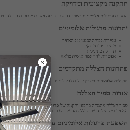
התקנה מקצועית ומדויקת
התקנת
פרגולות אלומיניום בשרון
דורשת ידע ומיומנות מקצועית כדי להבטיח
יתרונות פרגולות אלומיניום
עמידות גבוהה לפגעי מזג האוויר
מראה מודרני ונקי
תחזוקה מינימלית
אפשרות להתאמה אישית מלאה
×
פתרונות הצללה מתקדמים
פרגולות אלומיניום בשרון
יכולות לכלול מערכות הצללה מתקדמות, כמו מערכ
אודות ספיר הצללה
ספיר הצללה מתמחה בתכנון והקמה של
פרגולות אלומיניום בשרון
. עם ניסי
האוויר בישראל. ספיר הצללה מספקת שירות אמין ואיכותי, תוך דגש על הת
השפעת פרגולות אלומיניום על איכות החיים